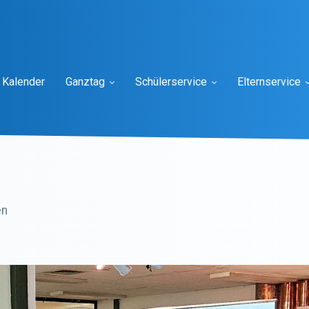
Kalender
Ganztag
Schülerservice
Elternservice
en