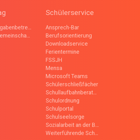
ag
Schülerservice
Hausaufgabenbetreuung
Ansprech-Bar
Arbeitsgemeinschaften (AGs)
Berufsorientierung
Downloadservice
Ferientermine
FSSJH
Mensa
Microsoft Teams
Schülerschließfächer
Schullaufbahnberatung
Schulordnung
Schulportal
Schulseelsorge
Sozialarbeit an der Bertha
Weiterführende Schulen