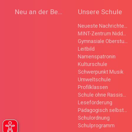
Neu an der Bertha
Unsere Schule
Neueste Nachrichten/ Ankündigungen/ Rückblick
MINT-Zentrum Nidderau
Gymnasiale Oberstufe
Leitbild
Namenspatronin
Kulturschule
Schwerpunkt Musik
Umweltschule
Profilklassen
Schule ohne Rassismus
Leseförderung
Pädagogisch selbstständige Schule
Schulordnung
Schulprogramm