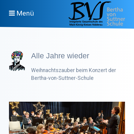
Menü
Alle Jahre wieder
Weihnachtszauber beim Konzert der
Bertha-von-Suttner-Schule